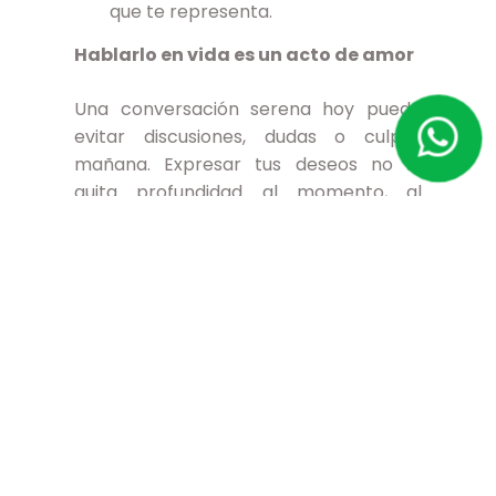
que te representa.
Hablarlo en vida es un acto de amor
Una conversación serena hoy puede
evitar discusiones, dudas o culpas
mañana. Expresar tus deseos no le
quita profundidad al momento, al
contrario: lo vuelve más íntimo,
respetado y humano. No se trata de
dejar todo resuelto al milímetro, sino de
abrir el camino para que el adiós tenga
sentido.
¿Dónde empezar?
En Trujillo, existen opciones que
acompañan este proceso con respeto
y guía.
El Remanso
ofrece
asesoría en