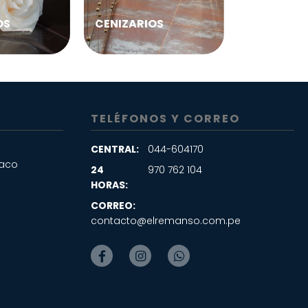
OS
CENIZARIOS
TELÉFONOS Y CORREO
CENTRAL:
044-604170
haco
24
970 762 104
HORAS:
CORREO:
contacto@elremanso.com.pe