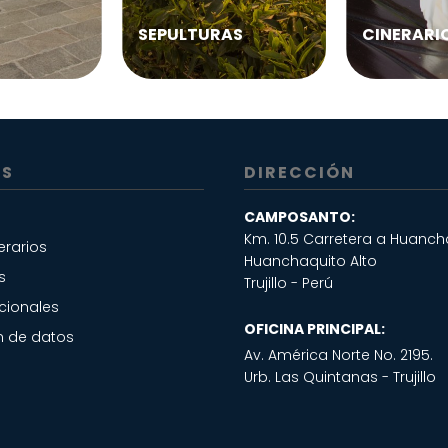
SEPULTURAS
CINERARI
OS
DIRECCIÓN
CAMPOSANTO:
Km. 10.5 Carretera a Huanc
erarios
Huanchaquito Alto
s
Trujillo - Perú
icionales
OFICINA PRINCIPAL:
n de datos
Av. América Norte No. 2195.
Urb. Las Quintanas - Trujillo