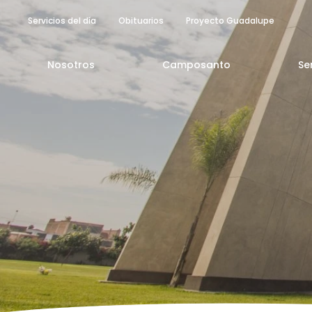
Servicios del día
Obituarios
Proyecto Guadalupe
Nosotros
Camposanto
Se