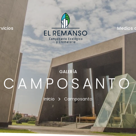
rvicios
Medios 
GALERÍA
CAMPOSANTO
>
Inicio
Camposanto